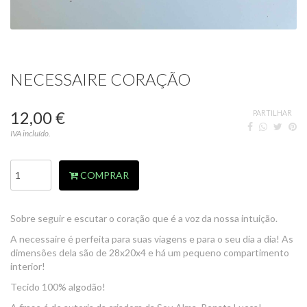
NECESSAIRE CORAÇÃO
12,00 €
PARTILHAR
IVA incluído.
COMPRAR
Sobre seguir e escutar o coração que é a voz da nossa intuição.
A necessaire é perfeita para suas viagens e para o seu dia a dia! As
dimensões dela são de 28x20x4 e há um pequeno compartimento
interior!
Tecido 100% algodão!